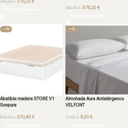
€
395,00
€
€
966,00
€
Seleccionar opciones
Seleccionar opciones
-30%
-20%
Abatible madera STORE V1
Almohada Aura Antialérgenos
Sonpura
VELFONT
€
€
872,00
€
11,50
€
Seleccionar opciones
Seleccionar opciones