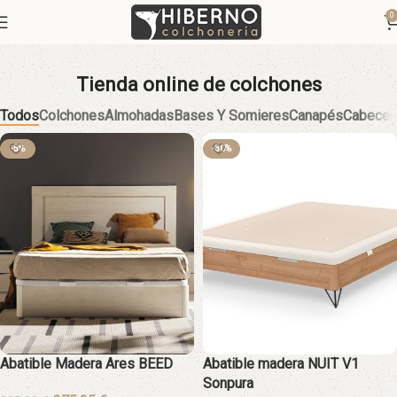
0
Tienda online de colchones
Todos
Colchones
Almohadas
Bases Y Somieres
Canapés
Cabecer
-5%
-30%
Abatible Madera Ares BEED
Abatible madera NUIT V1
Sonpura