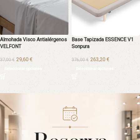
Almohada Visco Antialérgenos
Base Tapizada ESSENCE V1
VELFONT
Sonpura
€
€
37,00
€
376,00
€
Seleccionar opciones
Seleccionar opciones