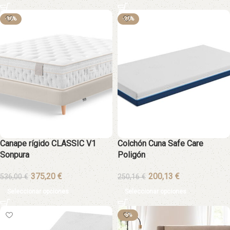
-30%
-20%
Canape rígido CLASSIC V1
Colchón Cuna Safe Care
Sonpura
Poligón
€
€
536,00
€
250,16
€
Seleccionar opciones
Seleccionar opciones
-5%