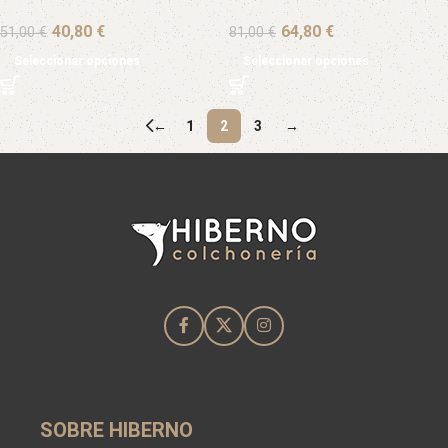
€
€
51,00
€
81,00
€
Seleccionar opciones
Seleccionar opciones
←
1
2
3
→
SOBRE HIBERNO