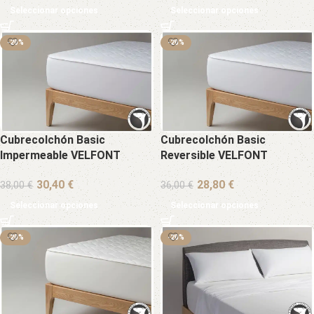
Seleccionar opciones
Seleccionar opciones
-20%
-20%
Cubrecolchón Basic
Cubrecolchón Basic
Impermeable VELFONT
Reversible VELFONT
€
€
38,00
€
36,00
€
Seleccionar opciones
Seleccionar opciones
-20%
-20%