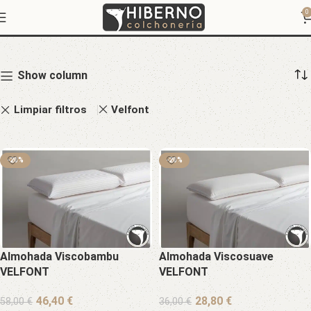
Tienda
0
Show column
Limpiar filtros
Velfont
-20%
-20%
Almohada Viscobambu
Almohada Viscosuave
VELFONT
VELFONT
€
€
58,00
€
36,00
€