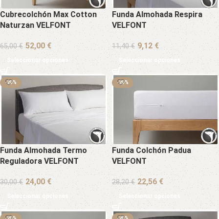
Cubrecolchón Max Cotton
Funda Almohada Respira
Naturzan VELFONT
VELFONT
€
€
65,00
€
11,40
€
Seleccionar opciones
Seleccionar opciones
-20%
-20%
Funda Almohada Termo
Funda Colchón Padua
Reguladora VELFONT
VELFONT
€
€
30,00
€
28,20
€
Seleccionar opciones
Seleccionar opciones
-20%
-20%