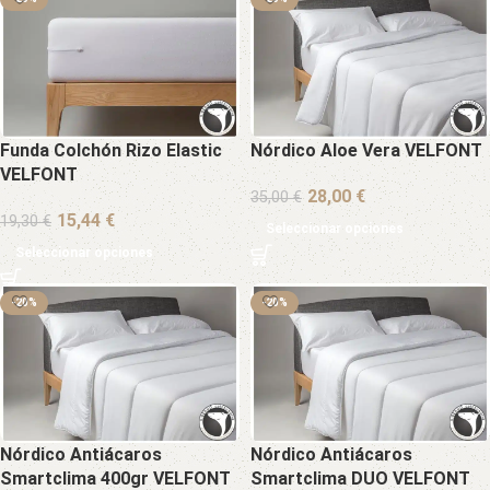
Funda Colchón Rizo Elastic
Nórdico Aloe Vera VELFONT
VELFONT
€
35,00
€
€
19,30
€
Seleccionar opciones
Seleccionar opciones
-20%
-20%
Nórdico Antiácaros
Nórdico Antiácaros
Smartclima 400gr VELFONT
Smartclima DUO VELFONT