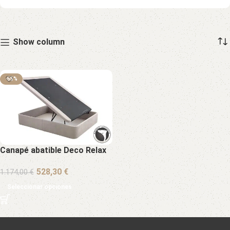
160x190cm
1
160x200cm
1
Show column
-55%
Canapé abatible Deco Relax
€
1.174,00
€
Seleccionar opciones