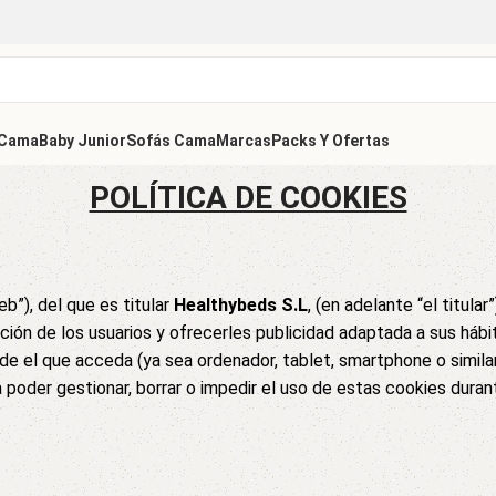
 Cama
Baby Junior
Sofás Cama
Marcas
Packs Y Ofertas
POLÍTICA DE COOKIES
€
€
250,16
€
web”), del que es titular
Healthybeds S.L
, (en adelante “el titular
ón de los usuarios y ofrecerles publicidad adaptada a sus hábito
esde el que acceda (ya sea ordenador, tablet, smartphone o si
 poder gestionar, borrar o impedir el uso de estas cookies duran
€
€
167,48
€