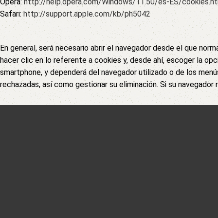
Opera:
http://help.opera.com/Windows/11.50/es-ES/cookies.h
Safari:
http://support.apple.com/kb/ph5042
En general, será necesario abrir el navegador desde el que norma
hacer clic en lo referente a cookies y, desde ahí, escoger la o
smartphone, y dependerá del navegador utilizado o de los menús 
rechazadas, así como gestionar su eliminación. Si su navegador no