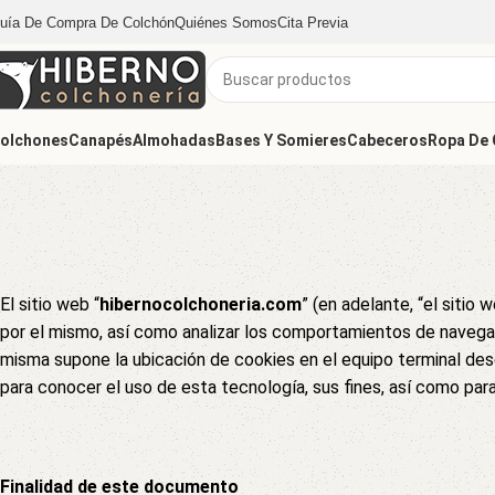
uía De Compra De Colchón
Quiénes Somos
Cita Previa
olchones
Canapés
Almohadas
Bases Y Somieres
Cabeceros
Ropa De
El sitio web “
hibernocolchoneria.com
” (en adelante, “el sitio 
por el mismo, así como analizar los comportamientos de navegaci
misma supone la ubicación de cookies en el equipo terminal d
para conocer el uso de esta tecnología, sus fines, así como para
Finalidad de este documento