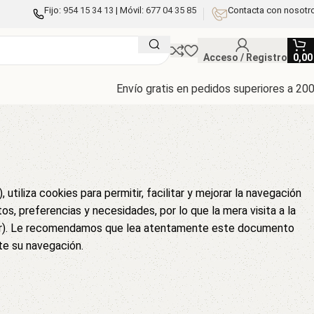
Fijo:
954 15 34 13
| Móvil:
677 04 35 85
Contacta con nosotr
Acceso / Registro
0,0
Envío gratis en pedidos superiores a 20
€
494,00
€
€
€
”), utiliza cookies para permitir, facilitar y mejorar la navegación
s, preferencias y necesidades, por lo que la mera visita a la
milar). Le recomendamos que lea atentamente este documento
€
816,00
€
te su navegación.
€
€