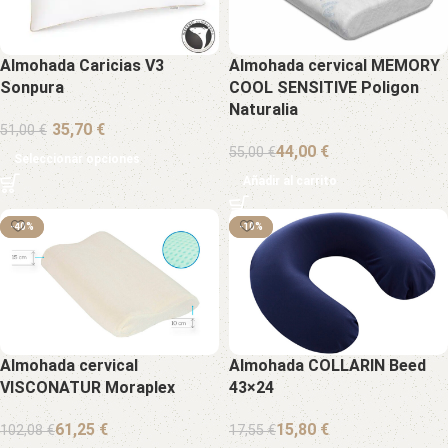
Almohada Caricias V3
Almohada cervical MEMORY
Sonpura
COOL SENSITIVE Poligon
Naturalia
€
51,00
€
44,00
€
55,00
€
Seleccionar opciones
Añadir al carrito
-40%
-40%
-10%
-10%
Almohada cervical
Almohada COLLARIN Beed
VISCONATUR Moraplex
43×24
61,25
€
15,80
€
102,08
€
17,55
€