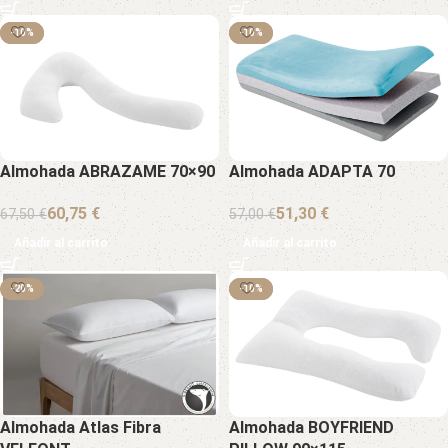
-10%
-10%
-10%
-10%
Almohada ABRAZAME 70×90
Almohada ADAPTA 70
60,75
€
51,30
€
67,50
€
57,00
€
Añadir al carrito
Añadir al carrito
-20%
-10%
-10%
Almohada Atlas Fibra
Almohada BOYFRIEND