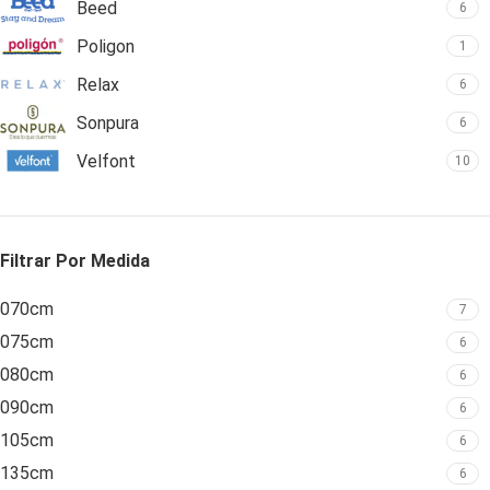
Beed
6
Poligon
1
Relax
6
Sonpura
6
Velfont
10
Filtrar Por Medida
070cm
7
075cm
6
080cm
6
090cm
6
105cm
6
135cm
6