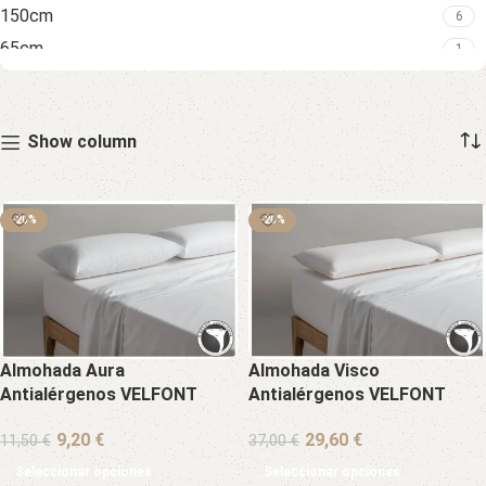
150cm
6
65cm
1
Show column
-20%
-20%
Almohada Aura
Almohada Visco
Antialérgenos VELFONT
Antialérgenos VELFONT
€
€
11,50
€
37,00
€
Seleccionar opciones
Seleccionar opciones