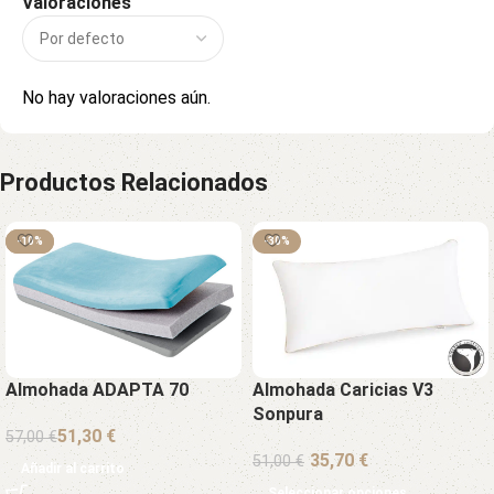
Valoraciones
No hay valoraciones aún.
Productos Relacionados
-10%
-10%
-30%
Almohada ADAPTA 70
Almohada Caricias V3
Sonpura
51,30
€
57,00
€
€
51,00
€
Añadir al carrito
Seleccionar opciones