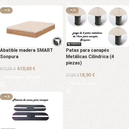
-30%
-30%
-30%
Abatible madera SMART
Patas para canapés
Sonpura
Metálicas Cilíndrica (4
piezas)
€
872,00
€
18,90
€
27,00
€
Seleccionar opciones
Añadir al carrito
-30%
-30%