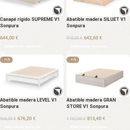
Canapé rígido SUPREME V1
Abatible madera SILUET V1
Sonpura
Sonpura
€
€
918,00
€
Seleccionar opciones
Seleccionar opciones
-30%
-30%
Abatible madera LEVEL V1
Abatible madera GRAN
Sonpura
STORE V1 Sonpura
€
€
966,00
€
1.162,00
€
Seleccionar opciones
Seleccionar opciones