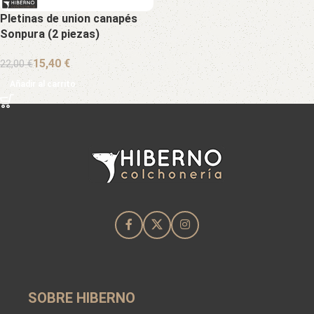
Pletinas de union canapés
Sonpura (2 piezas)
15,40
€
22,00
€
Añadir al carrito
SOBRE HIBERNO