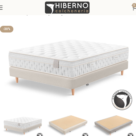
0
Inicio
Canapés
Canapés Fijos
-30%