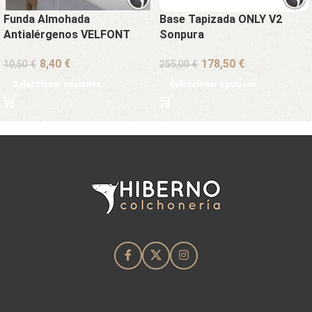
Funda Almohada
Base Tapizada ONLY V2
Antialérgenos VELFONT
Sonpura
€
€
10,50
€
255,00
€
Seleccionar opciones
Seleccionar opciones