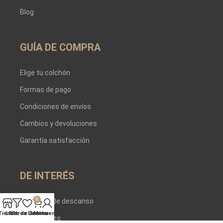
Blog
GUÍA DE COMPRA
Elige tu colchón
Formas de pago
Condiciones de envíos
Cambios y devoluciones
Garantía satisfacción
DE INTERÉS
0
Asesores de descanso
Tienda
Lista de deseos
Filtros
Carrito
Mi cuenta
Proveedores