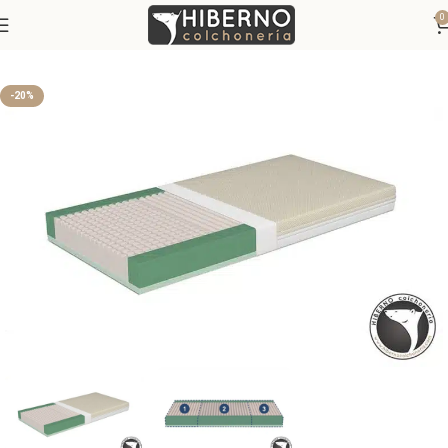
0
Inicio
Colchones
Colchones Viscoelásticos
-20%