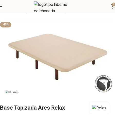
0
Inicio
Bases y Somieres
Bases tapizadas
-55%
Base Tapizada Ares Relax