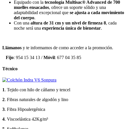
Equipado con la
tecnología Multisac® Advanced de 700
muelles ensacados
, ofrece un soporte sólido y una
adaptabilidad excepcional que
se ajusta a cada movimiento
del cuerpo
.
Con una
altura de 31 cm y un nivel de firmeza 8
, cada
noche será una
experiencia única de bienestar
.
Llámanos
y te informamos de como acceder a la promoción.
Fijo
: 954 15 34 13 /
Móvil
: 677 04 35 85
Técnico
1
. Tejido con hilo de cáñamo y tencel
2
. Fibras naturales de algodón y lino
3
. Fibra Hipoalergénica
4
. Viscoelástica 42Kg/m³
5
. Softbalance