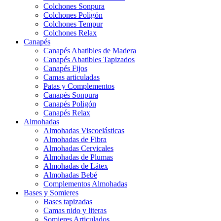
Colchones Sonpura
Colchones Poligón
Colchones Tempur
Colchones Relax
Canapés
Canapés Abatibles de Madera
Canapés Abatibles Tapizados
Canapés Fijos
Camas articuladas
Patas y Complementos
Canapés Sonpura
Canapés Poligón
Canapés Relax
Almohadas
Almohadas Viscoelásticas
Almohadas de Fibra
Almohadas Cervicales
Almohadas de Plumas
Almohadas de Látex
Almohadas Bebé
Complementos Almohadas
Bases y Somieres
Bases tapizadas
Camas nido y literas
Somieres Articulados