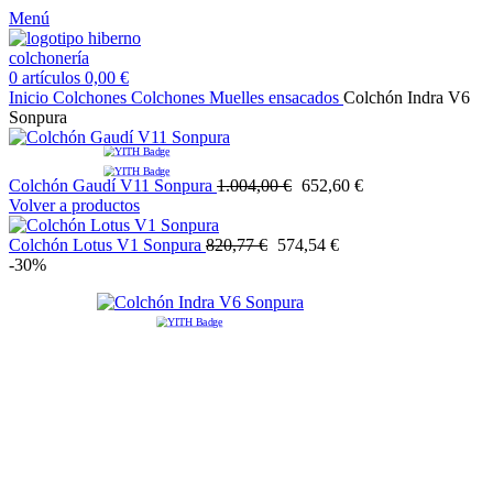
Menú
0
artículos
0,00
€
Inicio
Colchones
Colchones Muelles ensacados
Colchón Indra V6
Sonpura
Colchón Gaudí V11 Sonpura
1.004,00
€
652,60
€
Volver a productos
Colchón Lotus V1 Sonpura
820,77
€
574,54
€
-30%