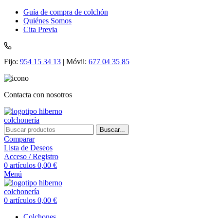
Guía de compra de colchón
Quiénes Somos
Cita Previa
Fijo:
954 15 34 13
| Móvil:
677 04 35 85
Contacta con nosotros
Buscar...
Comparar
Lista de Deseos
Acceso / Registro
0
artículos
0,00
€
Menú
0
artículos
0,00
€
Colchones