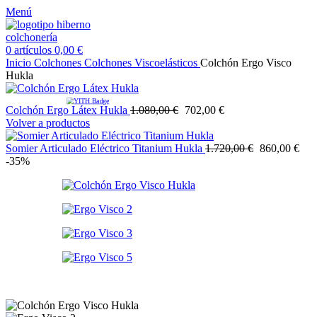
Menú
0
artículos
0,00
€
Inicio
Colchones
Colchones Viscoelásticos
Colchón Ergo Visco
Hukla
Colchón Ergo Látex Hukla
1.080,00
€
702,00
€
Volver a productos
Somier Articulado Eléctrico Titanium Hukla
1.720,00
€
860,00
€
-35%