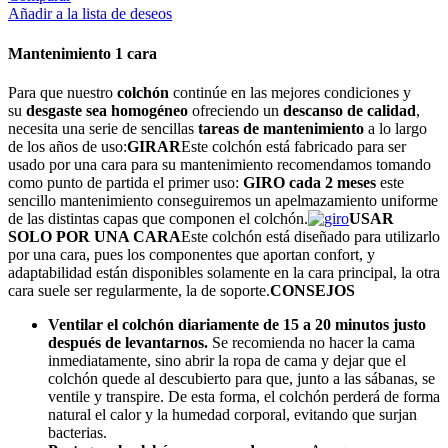
Añadir a la lista de deseos
Mantenimiento 1 cara
Para que nuestro
colchón
continúe en las mejores condiciones y
su
desgaste sea homogéneo
ofreciendo un
descanso de calidad
,
necesita una serie de sencillas
tareas de mantenimiento
a lo largo
de los años de uso:
GIRAR
Este colchón está fabricado para ser
usado por una cara para su mantenimiento recomendamos tomando
como punto de partida el primer uso:
GIRO cada 2 meses
este
sencillo mantenimiento conseguiremos un apelmazamiento uniforme
de las distintas capas que componen el colchón.
USAR
SOLO POR UNA CARA
Este colchón está diseñado para utilizarlo
por una cara, pues los componentes que aportan confort, y
adaptabilidad están disponibles solamente en la cara principal, la otra
cara suele ser regularmente, la de soporte.
CONSEJOS
Ventilar el colchón diariamente de 15 a 20 minutos justo
después de levantarnos.
Se recomienda no hacer la cama
inmediatamente, sino abrir la ropa de cama y dejar que el
colchón quede al descubierto para que, junto a las sábanas, se
ventile y transpire. De esta forma, el colchón perderá de forma
natural el calor y la humedad corporal, evitando que surjan
bacterias.