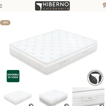
0
Inicio
Colchones
Colchones Muelles ensacados
-30%