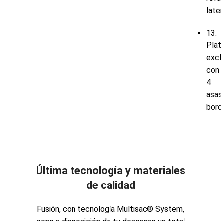
late
13.
Pla
excl
con
4
asa
bor
Última tecnología y materiales
de calidad
Fusión, con tecnología Multisac® System,