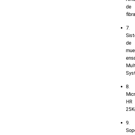
de
fibr
7.
Sis
de
mue
ens
Mult
Sys
8.
Micr
HR
25K
9.
Sop