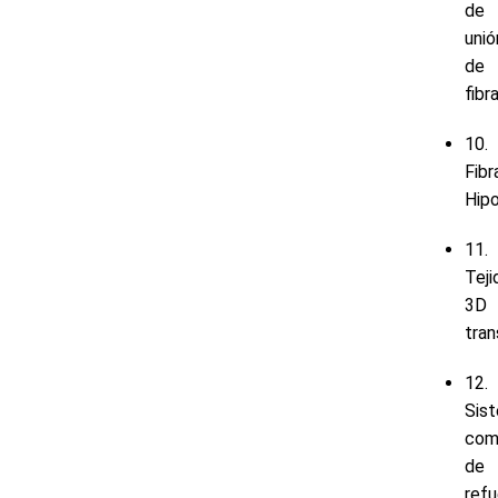
de
unió
de
fibr
10.
Fibr
Hipo
11.
Teji
3D
tran
12.
Sis
com
de
refu