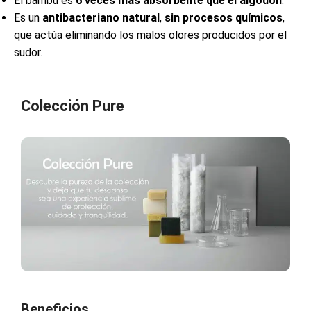
El bambú es
6 veces más absorbente que el algodón
.
Es un
antibacteriano natural
,
sin procesos químicos
,
que actúa eliminando los malos olores producidos por el
sudor.
Colección Pure
Beneficios