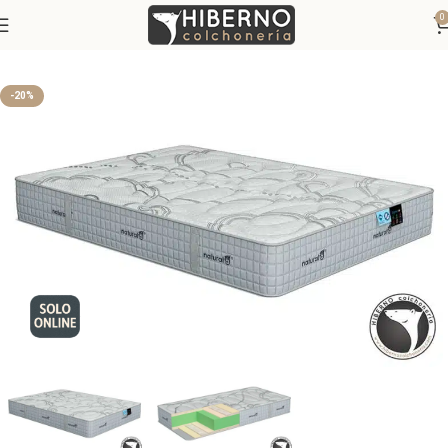
0
Inicio
Colchones
Colchones Viscoelásticos
-20%