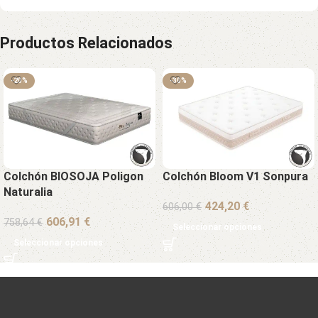
Productos Relacionados
-20%
-30%
Colchón BIOSOJA Poligon
Colchón Bloom V1 Sonpura
Naturalia
€
606,00
€
€
758,64
€
Seleccionar opciones
Seleccionar opciones