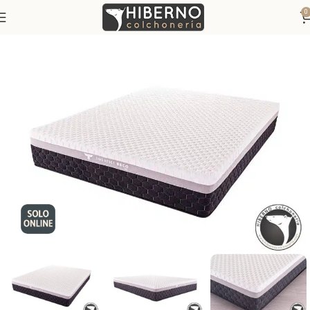
0
Inicio
Colchones
Colchones Viscoelásticos