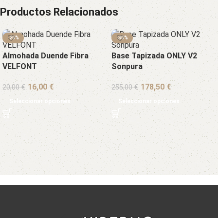
Productos Relacionados
-20%
-30%
Almohada Duende Fibra
Base Tapizada ONLY V2
VELFONT
Sonpura
€
€
20,00
€
255,00
€
Seleccionar opciones
Seleccionar opciones